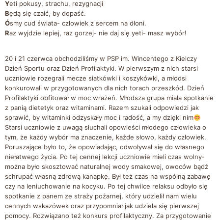
Y
eti pokusy, strachu, rezygnacji
B
ędą się czaić, by dopaść.
Ó
smy cud świata- człowiek z sercem na dłoni.
R
az wyjdzie lepiej, raz gorzej- nie daj się yeti- masz wybór!
20 i 21 czerwca obchodziliśmy w PSP im. Wincentego z Kielczy
Dzień Sportu oraz Dzień Profilaktyki. W pierwszym z nich starsi
uczniowie rozegrali mecze siatkówki i koszykówki, a młodsi
konkurowali w przygotowanych dla nich torach przeszkód. Dzień
Profilaktyki obfitował w moc wrażeń. Młodsza grupa miała spotkanie
z panią dietetyk oraz witaminami. Razem szukali odpowiedzi jak
sprawić, by witaminki odzyskały moc i radość, a my dzięki nim
Starsi uczniowie z uwagą słuchali opowieści młodego człowieka o
tym, że każdy wybór ma znaczenie, każde słowo, każdy człowiek.
Poruszające było to, że opowiadając, odwoływał się do własnego
niełatwego życia. Po tej cennej lekcji uczniowie mieli czas wolny-
można było skosztować naturalnej wody smakowej, owoców bądź
schrupać własną zdrową kanapkę. Był też czas na wspólną zabawę
czy na leniuchowanie na kocyku. Po tej chwilce relaksu odbyło się
spotkanie z panem ze straży pożarnej, który udzielił nam wielu
cennych wskazówek oraz przypomniał jak udziela się pierwszej
pomocy. Rozwiązano też konkurs profilaktyczny. Za przygotowanie