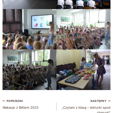
POPRZEDNI
NASTĘPNY
Wakacje z BiKiem 2023
„Czytam z klasą – lekturki spod
chmurki”