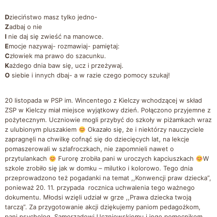
D
zieciństwo masz tylko jedno-
Z
adbaj o nie
I
nie daj się zwieść na manowce.
E
mocje nazywaj- rozmawiaj- pamiętaj:
C
złowiek ma prawo do szacunku.
K
ażdego dnia baw się, ucz i przeżywaj.
O
siebie i innych dbaj- a w razie czego pomocy szukaj!
20 listopada w PSP im. Wincentego z Kielczy wchodzącej w skład
ZSP w Kielczy miał miejsce wyjątkowy dzień. Połączono przyjemne z
pożytecznym. Uczniowie mogli przybyć do szkoły w piżamkach wraz
z ulubionym pluszakiem
Okazało się, że i niektórzy nauczyciele
zapragnęli na chwilkę cofnąć się do dziecięcych lat, na lekcje
pomaszerowali w szlafroczkach, nie zapomnieli nawet o
przytulankach
Furorę zrobiła pani w uroczych kapciuszkach
W
szkole zrobiło się jak w domku – milutko i kolorowo. Tego dnia
przeprowadzono też pogadanki na temat ,,Konwencji praw dziecka”,
ponieważ 20. 11. przypada rocznica uchwalenia tego ważnego
dokumentu. Młodsi wzięli udział w grze ,,Prawa dziecka twoją
tarczą”. Za przygotowanie akcji dziękujemy paniom pedagożkom,
pani psycholog, Samorządowi Uczniowskiemu i jego pomocnikom.