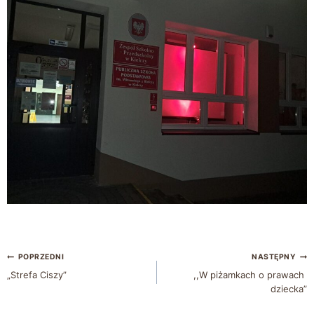
POPRZEDNI
NASTĘPNY
„Strefa Ciszy”
,,W piżamkach o prawach
dziecka”