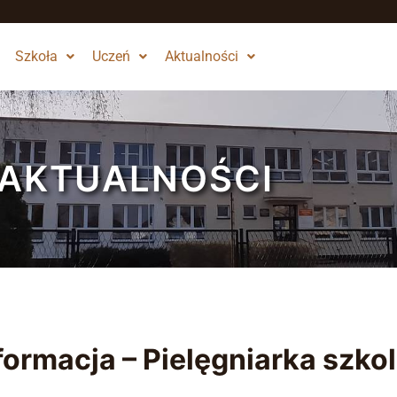
Szkoła
Uczeń
Aktualności
AKTUALNOŚCI
formacja – Pielęgniarka szko