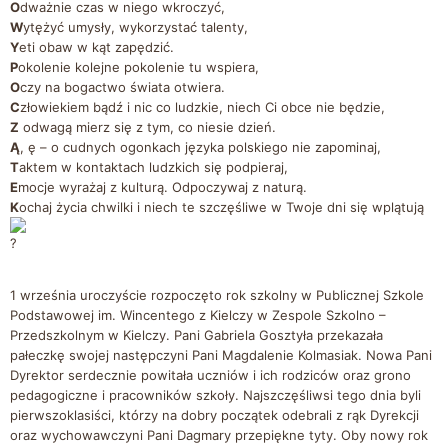
O
dważnie czas w niego wkroczyć,
W
ytężyć umysły, wykorzystać talenty,
Y
eti obaw w kąt zapędzić.
P
okolenie kolejne pokolenie tu wspiera,
O
czy na bogactwo świata otwiera.
C
złowiekiem bądź i nic co ludzkie, niech Ci obce nie będzie,
Z
odwagą mierz się z tym, co niesie dzień.
Ą
, ę – o cudnych ogonkach języka polskiego nie zapominaj,
T
aktem w kontaktach ludzkich się podpieraj,
E
mocje wyrażaj z kulturą. Odpoczywaj z naturą.
K
ochaj życia chwilki i niech te szczęśliwe w Twoje dni się wplątują
1 września uroczyście rozpoczęto rok szkolny w Publicznej Szkole
Podstawowej im. Wincentego z Kielczy w Zespole Szkolno –
Przedszkolnym w Kielczy. Pani Gabriela Gosztyła przekazała
pałeczkę swojej następczyni Pani Magdalenie Kolmasiak. Nowa Pani
Dyrektor serdecznie powitała uczniów i ich rodziców oraz grono
pedagogiczne i pracowników szkoły. Najszczęśliwsi tego dnia byli
pierwszoklasiści, którzy na dobry początek odebrali z rąk Dyrekcji
oraz wychowawczyni Pani Dagmary przepiękne tyty. Oby nowy rok