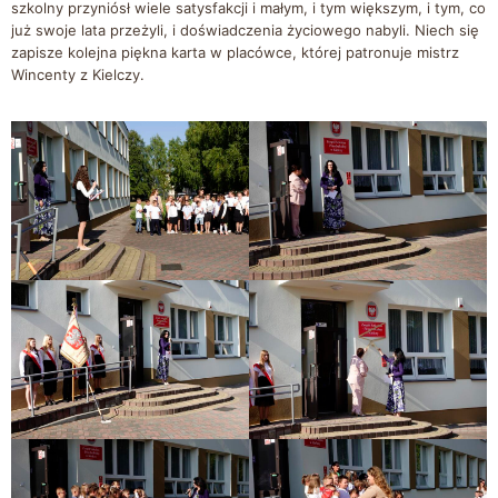
szkolny przyniósł wiele satysfakcji i małym, i tym większym, i tym, co
już swoje lata przeżyli, i doświadczenia życiowego nabyli. Niech się
zapisze kolejna piękna karta w placówce, której patronuje mistrz
Wincenty z Kielczy.