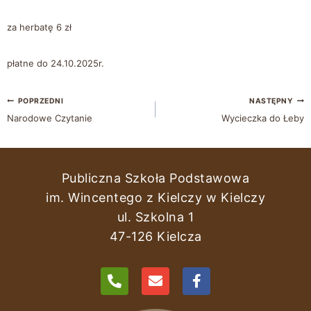
za herbatę 6 zł
płatne do 24.10.2025r.
POPRZEDNI
NASTĘPNY
Narodowe Czytanie
Wycieczka do Łeby
Publiczna Szkoła Podstawowa
im. Wincentego z Kielczy w Kielczy
ul. Szkolna 1
47-126 Kielcza