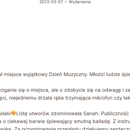
2023-03-07
Wydarzenia
ał miejsce wyjątkowy Dzień Muzyczny. Młodzi ludzie śpi
, ściganie się o miejsca, ale o zdobycie się na odwagę 
ejęci, niejednemu drżała ręka trzymająca mikrofon czy t
olaki
Listę utworów zdominowała Sanah. Publiczność r
 o ciekawej barwie śpiewający smutną balladę. Z instru
oke. Za przygotowanie przeglądu dziękujemy serdecznie