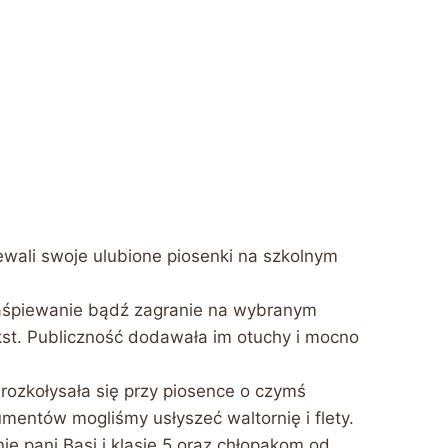
ewali swoje ulubione piosenki na szkolnym
i zaśpiewanie bądź zagranie na wybranym
ekst. Publiczność dodawała im otuchy i mocno
ozkołysała się przy piosence o czymś
mentów mogliśmy usłyszeć waltornię i flety.
 pani Basi i klasie 5 oraz chłopakom od