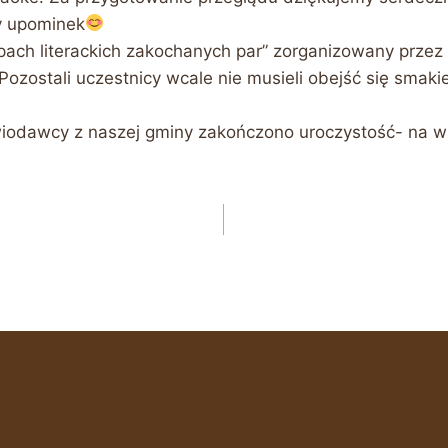
y upominek
ropach literackich zakochanych par” zorganizowany prze
Pozostali uczestnicy wcale nie musieli obejść się smak
odawcy z naszej gminy zakończono uroczystość- na wsz