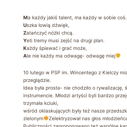
M
a każdy jakiś talent, ma każdy w sobie coś.
U
szka łowią dźwięk,
Z
atańczyć nóżki chcą.
Y
eti tremy musi zejść na drugi plan.
K
ażdy śpiewać i grać może,
A
le nie każdy ma odwagę- odwagę miej
10 lutego w PSP im. Wincentego z Kielczy mi
przeglądzie.
Idea była prosta- nie chodziło o rywalizację
instrumencie. Młodzi artyści byli bardzo prz
trzymała kciuki,
wśród oklaskujących były też nasze przedszk
zielonym
Zelektryzował nas głos młodzieńca
Publiczności zaproponowano też wspólne kara