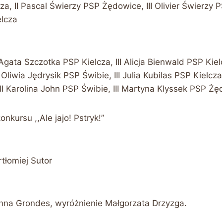
za, II Pascal Świerzy PSP Żędowice, III Olivier Świerzy
elcza
I Agata Szczotka PSP Kielcza, III Alicja Bienwald PSP Kie
 Oliwia Jędrysik PSP Świbie, III Julia Kubilas PSP Kielcza
, II Karolina John PSP Świbie, III Martyna Klyssek PSP Ż
nkursu ,,Ale jajo! Pstryk!”
rtłomiej Sutor
zanna Grondes, wyróżnienie Małgorzata Drzyzga.