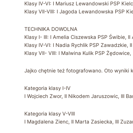
Klasy IV-VI: I Mariusz Lewandowski PSP Kielc
Klasy VII-VIII: I Jagoda Lewandowska PSP Ki
TECHNIKA DOWOLNA
Klasy I- III: I Amelia Ciszewska PSP Świbie, I
Klasy IV-VI: I Nadia Rychlik PSP Zawadzkie, II
Klasy VII- VIII: I Malwina Kulik PSP Żędowice
Jajko chętnie też fotografowano. Oto wyniki ko
Kategoria klasy I-IV
I Wojciech Zwor, II Nikodem Jaruszowic, III Ba
Kategoria klasy V-VIII
I Magdalena Zienc, II Marta Zasiecka, III Zu