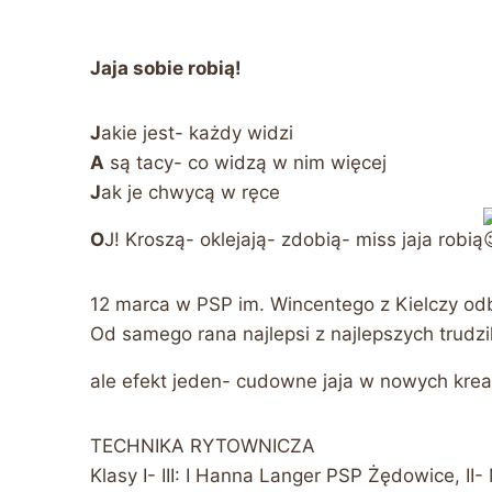
Jaja sobie robią!
J
akie jest- każdy widzi
A
są tacy- co widzą w nim więcej
J
ak je chwycą w ręce
O
J! Kroszą- oklejają- zdobią- miss jaja robią
12 marca w PSP im. Wincentego z Kielczy odbył 
Od samego rana najlepsi z najlepszych trudz
ale efekt jeden- cudowne jaja w nowych krea
TECHNIKA RYTOWNICZA
Klasy I- III: I Hanna Langer PSP Żędowice, I