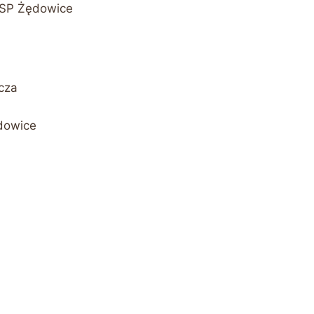
 PSP Żędowice
lcza
ędowice